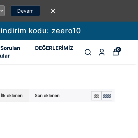
Devam
 indirim kodu: zeero10
 Sorulan
DEĞERLERİMİZ
0
ular
İlk eklenen
Son eklenen