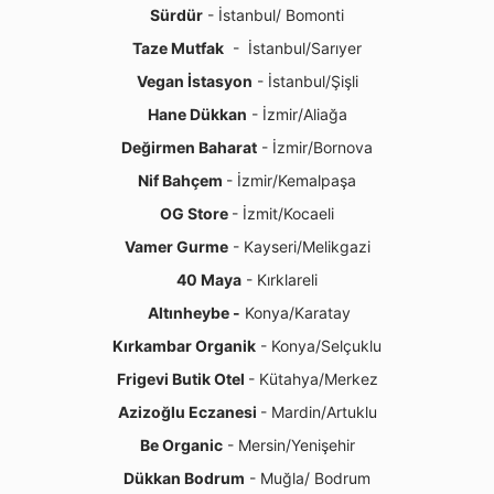
Sürdür
- İstanbul/ Bomonti
Taze Mutfak
- İstanbul/Sarıyer
Vegan İstasyon
- İstanbul/Şişli
Hane Dükkan
- İzmir/Aliağa
Değirmen Baharat
- İzmir/Bornova
Nif Bahçem
- İzmir/Kemalpaşa
OG Store
- İzmit/Kocaeli
Vamer Gurme
- Kayseri/Melikgazi
40 Maya
- Kırklareli
Altınheybe -
Konya/Karatay
Kırkambar Organik
- Konya/Selçuklu
Frigevi Butik Otel
- Kütahya/Merkez
Azizoğlu Eczanesi
- Mardin/Artuklu
Be Organic
- Mersin/Yenişehir
Dükkan Bodrum
- Muğla/ Bodrum