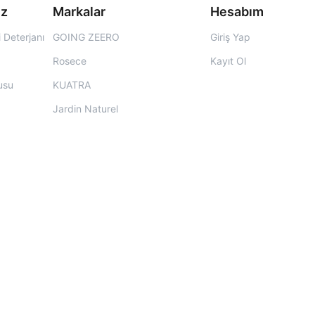
iz
Markalar
Hesabım
 Deterjanı
GOING ZEERO
Giriş Yap
Rosece
Kayıt Ol
usu
KUATRA
Jardin Naturel