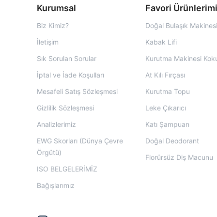
Kurumsal
Favori Ürünlerim
Biz Kimiz?
Doğal Bulaşık Makinesi
İletişim
Kabak Lifi
Sık Sorulan Sorular
Kurutma Makinesi Kok
İptal ve İade Koşulları
At Kılı Fırçası
Mesafeli Satış Sözleşmesi
Kurutma Topu
Gizlilik Sözleşmesi
Leke Çıkarıcı
Analizlerimiz
Katı Şampuan
EWG Skorları (Dünya Çevre
Doğal Deodorant
Örgütü)
Florürsüz Diş Macunu
ISO BELGELERİMİZ
Bağışlarımız