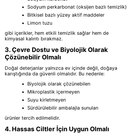
Sodyum perkarbonat (oksijen bazlı temizlik)
Bitkisel bazlı yüzey aktif maddeler
Limon tuzu
gibi içerikler, hem etkili temizlik sağlar hem de
kimyasal kalıntı bırakmaz.
3. Çevre Dostu ve Biyolojik Olarak
Çözünebilir Olmalı
Doğal deterjanlar yalnızca ev içinde değil, doğaya
karıştığında da güvenli olmalıdır. Bu nedenle:
Biyolojik olarak çözünebilen
Mikroplastik içermeyen
%10 indirim
Suyu kirletmeyen
Sürdürülebilir ambalajla sunulan
kazan!
ürünler tercih edilmelidir.
4. Hassas Ciltler İçin Uygun Olmalı
İlk siparişinizde %10 indirimden