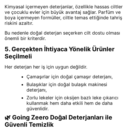
yararlanın ve duyurularımızdan ilk
Kimyasal içermeyen deterjanlar, özellikle hassas ciltler
ve çocuklu evler için büyük avantaj sağlar. Parfüm ve
siz haberdar olun.
boya içermeyen formüller, ciltle temas ettiğinde tahriş
riskini azaltır.
Bu nedenle doğal deterjan seçerken cilt dostu olması
Kullanım Koşullarını kabul ediyorum
önemli bir kriterdir.
Kayıt Ol
5. Gerçekten İhtiyaca Yönelik Ürünler
Seçilmeli
E-posta adresinizi girerek pazarlama ve tanıtım ile ilgili iletişim almayı kabul
edersiniz ve Gizlilik Politikamızı okuduğunuzu ve kabul ettiğinizi onaylarsınız.
Her deterjan her iş için uygun değildir.
Çamaşırlar için doğal çamaşır deterjanı,
Bulaşıklar için doğal bulaşık makinesi
deterjanı,
Zorlu lekeler için oksijen bazlı leke çıkarıcı
kullanmak hem daha etkili hem de daha
güvenlidir.
🌿 Going Zeero Doğal Deterjanları ile
Güvenli Temizlik