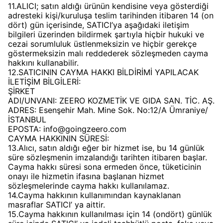
11.ALICI; satın aldığı ürünün kendisine veya gösterdiği
adresteki kişi/kuruluşa teslim tarihinden itibaren 14 (on
dört) gün içerisinde, SATICI’ya aşağıdaki iletişim
bilgileri üzerinden bildirmek şartıyla hiçbir hukuki ve
cezai sorumluluk üstlenmeksizin ve hiçbir gerekçe
göstermeksizin malı reddederek sözleşmeden cayma
hakkını kullanabilir.
12.SATICININ CAYMA HAKKI BİLDİRİMİ YAPILACAK
İLETİŞİM BİLGİLERİ:
ŞİRKET
ADI/UNVANI: ZEERO KOZMETİK VE GIDA SAN. TİC. AŞ.
ADRES: Esenşehir Mah. Mine Sok. No:12/A Ümraniye/
İSTANBUL
EPOSTA:
info@goingzeero.com
CAYMA HAKKININ SÜRESİ:
13.Alıcı, satın aldığı eğer bir hizmet ise, bu 14 günlük
süre sözleşmenin imzalandığı tarihten itibaren başlar.
Cayma hakkı süresi sona ermeden önce, tüketicinin
onayı ile hizmetin ifasına başlanan hizmet
sözleşmelerinde cayma hakkı kullanılamaz.
14.Cayma hakkının kullanımından kaynaklanan
masraflar SATICI’ ya aittir.
15.Cayma hakkının kullanılması için 14 (ondört) günlük