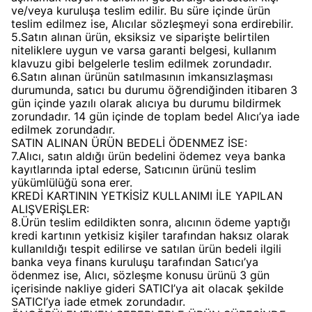
ve/veya kuruluşa teslim edilir. Bu süre içinde ürün
teslim edilmez ise, Alıcılar sözleşmeyi sona erdirebilir.
5.Satın alınan ürün, eksiksiz ve siparişte belirtilen
niteliklere uygun ve varsa garanti belgesi, kullanım
klavuzu gibi belgelerle teslim edilmek zorundadır.
6.Satın alınan ürünün satılmasının imkansızlaşması
durumunda, satıcı bu durumu öğrendiğinden itibaren 3
gün içinde yazılı olarak alıcıya bu durumu bildirmek
zorundadır. 14 gün içinde de toplam bedel Alıcı’ya iade
edilmek zorundadır.
SATIN ALINAN ÜRÜN BEDELİ ÖDENMEZ İSE:
7.Alıcı, satın aldığı ürün bedelini ödemez veya banka
kayıtlarında iptal ederse, Satıcının ürünü teslim
yükümlülüğü sona erer.
KREDİ KARTININ YETKİSİZ KULLANIMI İLE YAPILAN
ALIŞVERİŞLER:
8.Ürün teslim edildikten sonra, alıcının ödeme yaptığı
kredi kartının yetkisiz kişiler tarafından haksız olarak
kullanıldığı tespit edilirse ve satılan ürün bedeli ilgili
banka veya finans kuruluşu tarafından Satıcı’ya
ödenmez ise, Alıcı, sözleşme konusu ürünü 3 gün
içerisinde nakliye gideri SATICI’ya ait olacak şekilde
SATICI’ya iade etmek zorundadır.