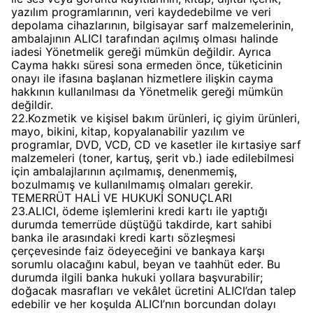
yazılım programlarının, veri kaydedebilme ve veri
depolama cihazlarının, bilgisayar sarf malzemelerinin,
ambalajının ALICI tarafından açılmış olması halinde
iadesi Yönetmelik gereği mümkün değildir. Ayrıca
Cayma hakkı süresi sona ermeden önce, tüketicinin
onayı ile ifasına başlanan hizmetlere ilişkin cayma
hakkının kullanılması da Yönetmelik gereği mümkün
değildir.
22.Kozmetik ve kişisel bakım ürünleri, iç giyim ürünleri,
mayo, bikini, kitap, kopyalanabilir yazılım ve
programlar, DVD, VCD, CD ve kasetler ile kırtasiye sarf
malzemeleri (toner, kartuş, şerit vb.) iade edilebilmesi
için ambalajlarının açılmamış, denenmemiş,
bozulmamış ve kullanılmamış olmaları gerekir.
TEMERRÜT HALİ VE HUKUKİ SONUÇLARI
23.ALICI, ödeme işlemlerini kredi kartı ile yaptığı
durumda temerrüde düştüğü takdirde, kart sahibi
banka ile arasındaki kredi kartı sözleşmesi
çerçevesinde faiz ödeyeceğini ve bankaya karşı
sorumlu olacağını kabul, beyan ve taahhüt eder. Bu
durumda ilgili banka hukuki yollara başvurabilir;
doğacak masrafları ve vekâlet ücretini ALICI’dan talep
edebilir ve her koşulda ALICI’nın borcundan dolayı