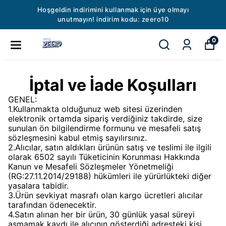
Hoşgeldin indirimini kullanmak için üye olmayı
unutmayın! indirim kodu: zeero10
0
İptal ve İade Koşulları
GENEL:
1.Kullanmakta olduğunuz web sitesi üzerinden
elektronik ortamda sipariş verdiğiniz takdirde, size
sunulan ön bilgilendirme formunu ve mesafeli satış
sözleşmesini kabul etmiş sayılırsınız.
2.Alıcılar, satın aldıkları ürünün satış ve teslimi ile ilgili
olarak 6502 sayılı Tüketicinin Korunması Hakkında
Kanun ve Mesafeli Sözleşmeler Yönetmeliği
(RG:27.11.2014/29188) hükümleri ile yürürlükteki diğer
yasalara tabidir.
3.Ürün sevkiyat masrafı olan kargo ücretleri alıcılar
tarafından ödenecektir.
4.Satın alınan her bir ürün, 30 günlük yasal süreyi
aşmamak kaydı ile alıcının gösterdiği adresteki kişi