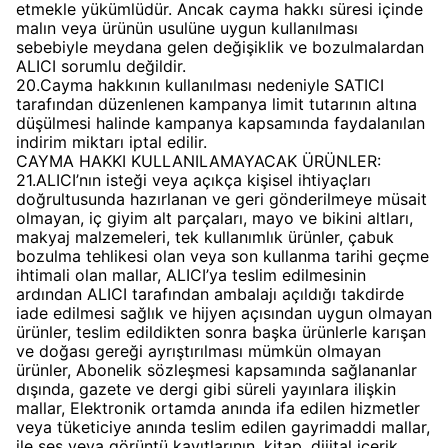
etmekle yükümlüdür. Ancak cayma hakkı süresi içinde
malın veya ürünün usulüne uygun kullanılması
sebebiyle meydana gelen değişiklik ve bozulmalardan
ALICI sorumlu değildir.
20.Cayma hakkının kullanılması nedeniyle SATICI
tarafından düzenlenen kampanya limit tutarının altına
düşülmesi halinde kampanya kapsamında faydalanılan
indirim miktarı iptal edilir.
CAYMA HAKKI KULLANILAMAYACAK ÜRÜNLER:
21.ALICI’nın isteği veya açıkça kişisel ihtiyaçları
doğrultusunda hazırlanan ve geri gönderilmeye müsait
olmayan, iç giyim alt parçaları, mayo ve bikini altları,
makyaj malzemeleri, tek kullanımlık ürünler, çabuk
bozulma tehlikesi olan veya son kullanma tarihi geçme
ihtimali olan mallar, ALICI’ya teslim edilmesinin
ardından ALICI tarafından ambalajı açıldığı takdirde
iade edilmesi sağlık ve hijyen açısından uygun olmayan
ürünler, teslim edildikten sonra başka ürünlerle karışan
ve doğası gereği ayrıştırılması mümkün olmayan
ürünler, Abonelik sözleşmesi kapsamında sağlananlar
dışında, gazete ve dergi gibi süreli yayınlara ilişkin
mallar, Elektronik ortamda anında ifa edilen hizmetler
veya tüketiciye anında teslim edilen gayrimaddi mallar,
ile ses veya görüntü kayıtlarının, kitap, dijital içerik,