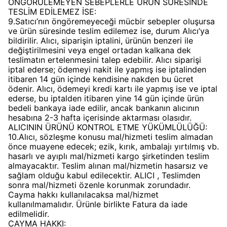
ÖNGÖRÜLEMEYEN SEBEPLERLE ÜRÜN SÜRESİNDE
TESLİM EDİLEMEZ İSE:
9.Satıcı’nın öngöremeyeceği mücbir sebepler oluşursa
ve ürün süresinde teslim edilemez ise, durum Alıcı’ya
bildirilir. Alıcı, siparişin iptalini, ürünün benzeri ile
değiştirilmesini veya engel ortadan kalkana dek
teslimatın ertelenmesini talep edebilir. Alıcı siparişi
iptal ederse; ödemeyi nakit ile yapmış ise iptalinden
itibaren 14 gün içinde kendisine nakden bu ücret
ödenir. Alıcı, ödemeyi kredi kartı ile yapmış ise ve iptal
ederse, bu iptalden itibaren yine 14 gün içinde ürün
bedeli bankaya iade edilir, ancak bankanın alıcının
hesabına 2-3 hafta içerisinde aktarması olasıdır.
ALICININ ÜRÜNÜ KONTROL ETME YÜKÜMLÜLÜĞÜ:
10.Alıcı, sözleşme konusu mal/hizmeti teslim almadan
önce muayene edecek; ezik, kırık, ambalajı yırtılmış vb.
hasarlı ve ayıplı mal/hizmeti kargo şirketinden teslim
almayacaktır. Teslim alınan mal/hizmetin hasarsız ve
sağlam olduğu kabul edilecektir. ALICI , Teslimden
sonra mal/hizmeti özenle korunmak zorundadır.
Cayma hakkı kullanılacaksa mal/hizmet
kullanılmamalıdır. Ürünle birlikte Fatura da iade
edilmelidir.
CAYMA HAKKI: