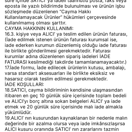
süre içinde SATICI’ ya iadeli taahhütlü posta, faks veya
eposta ile yazılı bildirimde bulunulması ve ürünün işbu
sözleşmede düzenlenen “Cayma Hakkı
Kullanılamayacak Ürünler” hükümleri çerçevesinde
kullanılmamış olması şarttır.
CAYMA HAKKININ KULLANIMI:
16.3. kişiye veya ALICI’ ya teslim edilen ürünün faturası,
(İade edilmek istenen ürünün faturası kurumsal ise,
iade ederken kurumun düzenlemiş olduğu iade faturası
ile birlikte gönderilmesi gerekmektedir. Faturası
kurumlar adına düzenlenen sipariş iadeleri İADE
FATURASI kesilmediği takdirde tamamlanamayacaktır.)
17.İade formu, İade edilecek ürünlerin kutusu, ambalajı,
varsa standart aksesuarları ile birlikte eksiksiz ve
hasarsız olarak teslim edilmesi gerekmektedir.
İADE KOŞULLARI:
18.SATICI, cayma bildiriminin kendisine ulaşmasından
itibaren en geç 10 günlük süre içerisinde toplam bedeli
ve ALICI’yı borç altına sokan belgeleri ALICI’ ya iade
etmek ve 20 günlük süre içerisinde malı iade almakla
yükümlüdür.
19.ALICI’ nın kusurundan kaynaklanan bir nedenle malın
değerinde bir azalma olursa veya iade imkânsızlaşırsa
ALICI kusuru oranında SATICI’ nın zararlarını tazmin