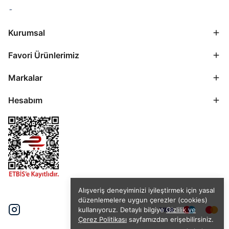
Kurumsal
Favori Ürünlerimiz
Markalar
Hesabım
Alışveriş deneyiminizi iyileştirmek için yasal
düzenlemelere uygun çerezler (cookies)
kullanıyoruz. Detaylı bilgiye
Gizlilik ve
Çerez Politikası
sayfamızdan erişebilirsiniz.