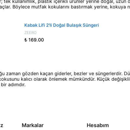
k kullanımlık, plastik içerikli ürünler yerine doğal, uzun ö
açlar. Böylece mutfak kokularını bastırmak yerine, kokuya n
Kabak Lifi 2'li Doğal Bulaşık Süngeri
ZEERO
₺ 169.00
u zaman gözden kaçan giderler, bezler ve süngerlerdir. Düz
ak kokusunu kalıcı olarak önlemek mümkündür. Küçük değişikl
bir adımdır.
iz
Markalar
Hesabım