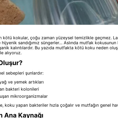
kötü kokular, çoğu zaman yüzeysel temizlikle geçmez. Lav
 hijyenik sandığımız süngerler… Aslında mutfak kokusunun 
anik kalıntılardır. Bu yazıda mutfakta kötü koku neden oluşu
le alıyoruz.
Oluşur?
l sebepleri şunlardır:
yağ ve yemek artıkları
n bakteri kolonileri
luşan mikroorganizmalar
e, koku yapan bakteriler hızla çoğalır ve mutfağın genel ha
n Ana Kaynağı