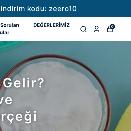
 indirim kodu: zeero10
 Sorulan
DEĞERLERİMİZ
0
ular
Gelir?
ve
rçeği