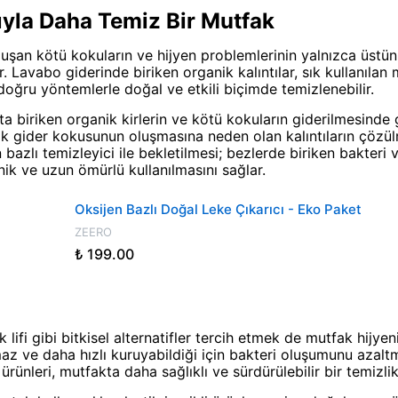
yla Daha Temiz Bir Mutfak
uşan kötü kokuların ve hijyen problemlerinin yalnızca üstü
 Lavabo giderinde biriken organik kalıntılar, sık kullanılan 
 doğru yöntemlerle doğal ve etkili biçimde temizlenebilir.
kta biriken organik kirlerin ve kötü kokuların giderilmesinde
arak gider kokusunun oluşmasına neden olan kalıntıların çözül
 bazlı temizleyici ile bekletilmesi; bezlerde biriken bakteri
nik ve uzun ömürlü kullanılmasını sağlar.
Oksijen Bazlı Doğal Leke Çıkarıcı - Eko Paket
ZEERO
₺ 199.00
ifi gibi bitkisel alternatifler tercih etmek de mutfak hijyeni
az ve daha hızlı kuruyabildiği için bakteri oluşumunu azalt
ürünleri, mutfakta daha sağlıklı ve sürdürülebilir bir temizlik 