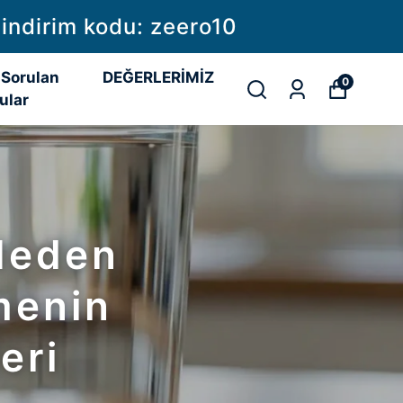
iparişlerinizde kargo ücreti bizden
 Sorulan
DEĞERLERİMİZ
0
ular
 Neden
lmenin
eri