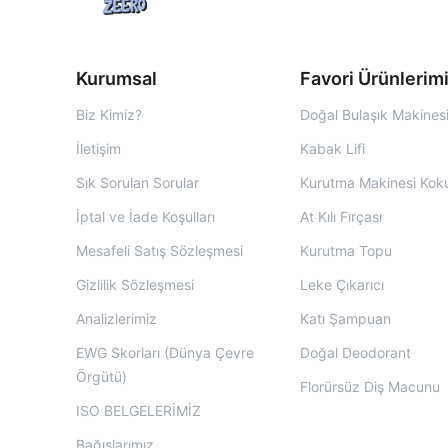
Kurumsal
Favori Ürünlerim
Biz Kimiz?
Doğal Bulaşık Makinesi
İletişim
Kabak Lifi
Sık Sorulan Sorular
Kurutma Makinesi Kok
İptal ve İade Koşulları
At Kılı Fırçası
Mesafeli Satış Sözleşmesi
Kurutma Topu
Gizlilik Sözleşmesi
Leke Çıkarıcı
Analizlerimiz
Katı Şampuan
EWG Skorları (Dünya Çevre
Doğal Deodorant
Örgütü)
Florürsüz Diş Macunu
ISO BELGELERİMİZ
Bağışlarımız