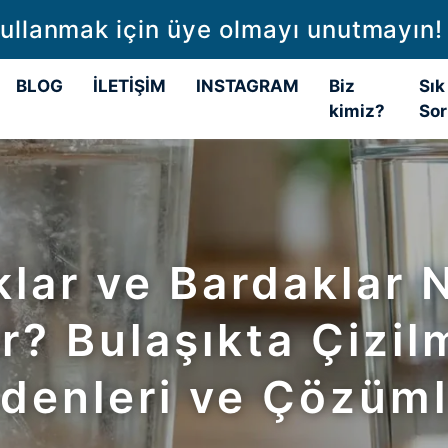
L Kargo ücreti 🚚 1500 TL ve üzeri s
BLOG
İLETİŞİM
INSTAGRAM
Biz
Sık
kimiz?
Sor
lar ve Bardaklar
ir? Bulaşıkta Çizi
denleri ve Çözüml