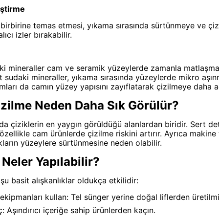
eştirme
birbirine temas etmesi, yıkama sırasında sürtünmeye ve çiz
ıcı izler bırakabilir.
aki mineraller cam ve seramik yüzeylerde zamanla matlaşma
rt sudaki mineraller, yıkama sırasında yüzeylerde mikro aşınm
mları da camın yüzey yapısını zayıflatarak çizilmeye daha açı
izilme Neden Daha Sık Görülür?
nda çiziklerin en yaygın görüldüğü alanlardan biridir. Sert d
zellikle cam ürünlerde çizilme riskini artırır. Ayrıca makine
ların yüzeylere sürtünmesine neden olabilir.
Neler Yapılabilir?
şu basit alışkanlıklar oldukça etkilidir:
ipmanları kullan: Tel sünger yerine doğal liflerden üretilmiş
: Aşındırıcı içeriğe sahip ürünlerden kaçın.