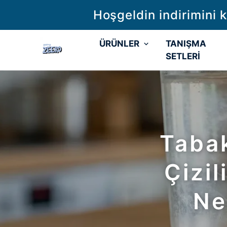
10
99 T
ÜRÜNLER
TANIŞMA
SETLERİ
Tabak
Çizil
Ne