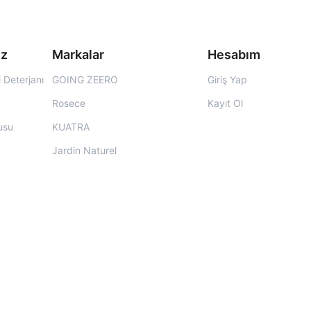
iz
Markalar
Hesabım
 Deterjanı
GOING ZEERO
Giriş Yap
Rosece
Kayıt Ol
usu
KUATRA
Jardin Naturel