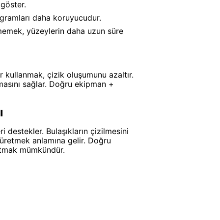
göster.
ogramları daha koruyucudur.
memek, yüzeylerin daha uzun süre
er kullanmak, çizik oluşumunu azaltır.
masını sağlar. Doğru ekipman +
ı
destekler. Bulaşıkların çizilmesini
 üretmek anlamına gelir. Doğru
uzatmak mümkündür.