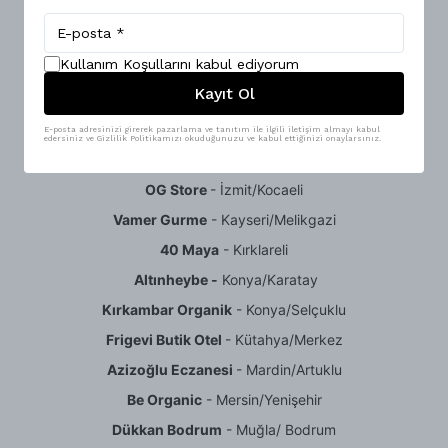
Sürdür
- İstanbul/ Bomonti
Taze Mutfak
- İstanbul/Sarıyer
Kullanım Koşullarını kabul ediyorum
Vegan İstasyon
- İstanbul/Şişli
Kayıt Ol
Hane Dükkan
- İzmir/Aliağa
Değirmen Baharat
- İzmir/Bornova
E-posta adresinizi girerek pazarlama ve tanıtım ile ilgili iletişim almayı kabul
edersiniz ve Gizlilik Politikamızı okuduğunuzu ve kabul ettiğinizi onaylarsınız.
Nif Bahçem
- İzmir/Kemalpaşa
OG Store
- İzmit/Kocaeli
Vamer Gurme
- Kayseri/Melikgazi
40 Maya
- Kırklareli
Altınheybe -
Konya/Karatay
Kırkambar Organik
- Konya/Selçuklu
Frigevi Butik Otel
- Kütahya/Merkez
Azizoğlu Eczanesi
- Mardin/Artuklu
Be Organic
- Mersin/Yenişehir
Dükkan Bodrum
- Muğla/ Bodrum