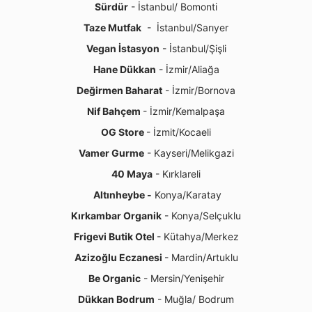
Sürdür
- İstanbul/ Bomonti
Taze Mutfak
- İstanbul/Sarıyer
Vegan İstasyon
- İstanbul/Şişli
Hane Dükkan
- İzmir/Aliağa
Değirmen Baharat
- İzmir/Bornova
Nif Bahçem
- İzmir/Kemalpaşa
OG Store
- İzmit/Kocaeli
Vamer Gurme
- Kayseri/Melikgazi
40 Maya
- Kırklareli
Altınheybe -
Konya/Karatay
Kırkambar Organik
- Konya/Selçuklu
Frigevi Butik Otel
- Kütahya/Merkez
Azizoğlu Eczanesi
- Mardin/Artuklu
Be Organic
- Mersin/Yenişehir
Dükkan Bodrum
- Muğla/ Bodrum