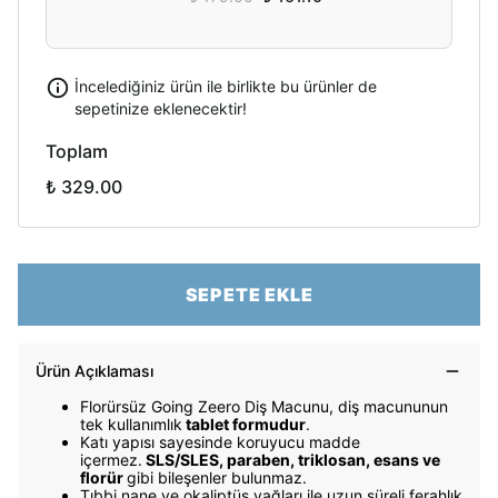
İncelediğiniz ürün ile birlikte bu ürünler de
sepetinize eklenecektir!
Toplam
₺ 329.00
SEPETE EKLE
Ürün Açıklaması
Florürsüz Going Zeero Diş Macunu, diş macununun
tek kullanımlık
tablet formudur
.
Katı yapısı sayesinde koruyucu madde
içermez.
SLS/SLES, paraben, triklosan, esans ve
florür
gibi bileşenler bulunmaz.
Tıbbi nane ve okaliptüs yağları ile uzun süreli ferahlık