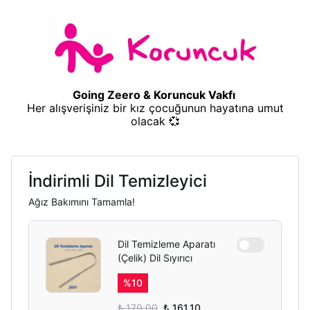
Going Zeero & Koruncuk Vakfı
Her alışverişiniz bir kız çocuğunun hayatına umut
olacak 💞
İndirimli Dil Temizleyici
Ağız Bakımını Tamamla!
Dil Temizleme Aparatı
(Çelik) Dil Sıyırıcı
%
10
₺ 179.00
₺ 161.10