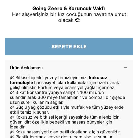
Going Zeero & Koruncuk Vakfı
Her alışverişiniz bir kız çocuğunun hayatına umut
olacak 💞
SEPETE EKLE
Ürün Açıklaması
🌿
Bitkisel içerikli yüzey temizleyicimiz,
kokusuz
formülüyle
hassasiyeti olan kullanıcılar için özel olarak
geliştirilmiştir. Parfüm veya esansiyel yağlar içermez.
🌿 3 kat konsantre yapıya sahiptir. 100 ml ürün
sulandırılarak 300 ml’ye tamamlanır ve pompalı bir şişede
uzun süreli kullanım sağlar.
🌿 Güçlü yağ çözücü etkisiyle mutfak ve tüm yüzeylerde
etkili temizlik sunar.
🌿 Kokusuz ve bitkisel içeriği sayesinde tüm aileniz için
güvenlidir; özellikle bebekli ve hassas bünyeler için
idealdir.
🌿 Koku hassasiyeti olan patili dostlarınız için güvenlidir.
🌿 Plastik içermez, çevre dostu cam şişe ile sunulur.