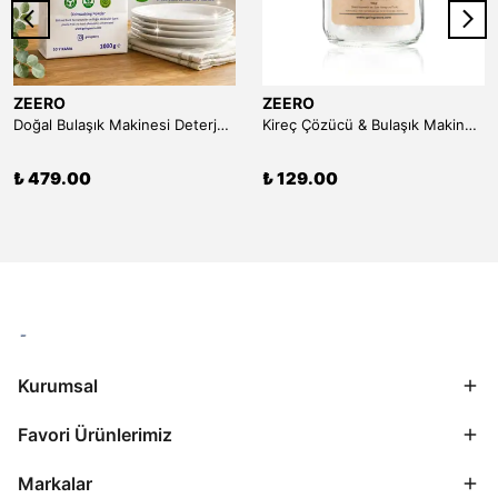
ZEERO
ZEERO
Doğal Bulaşık Makinesi Deterjanı (50 Yıkama)
Kireç Çözücü & Bulaşık Makinesi Temizleyici (Limon Tuzu) - 150 gr
₺ 479.00
₺ 129.00
Kurumsal
Favori Ürünlerimiz
Markalar