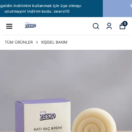
99 TL Kargo ücreti 🚚 1500 TL ve üzeri
siparişlerinizde kargo ücreti bizden!
0
TÜM ÜRÜNLER
KİŞİSEL BAKIM