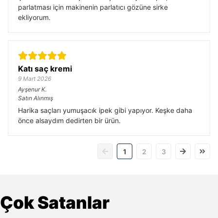
parlatması için makinenin parlatıcı gözüne sirke
ekliyorum.
Katı saç kremi
9 Mart 2026
Ayşenur
K.
Satın Alınmış
Harika saçları yumuşacık ipek gibi yapıyor. Keşke daha
önce alsaydım dedirten bir ürün.
1
2
3
Çok Satanlar