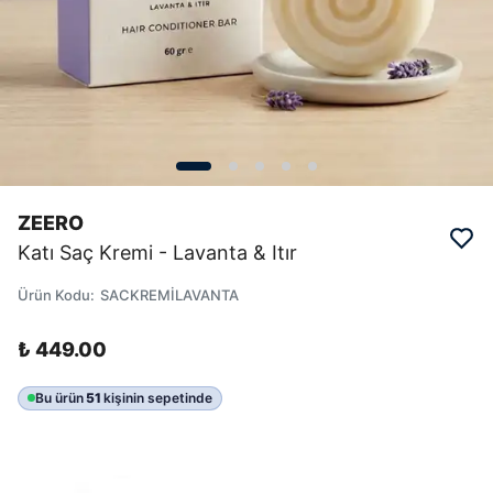
ZEERO
Katı Saç Kremi - Lavanta & Itır
Ürün Kodu
:
SACKREMİLAVANTA
₺ 449.00
Bu ürün
51
kişinin sepetinde