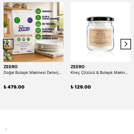
ZEERO
ZEERO
Doğal Bulaşık Makinesi Deterjanı (50 Yıkama)
Kireç Çözücü & Bulaşık Makinesi Temizleyici (Limon Tuzu) - 150 gr
₺ 479.00
₺ 129.00