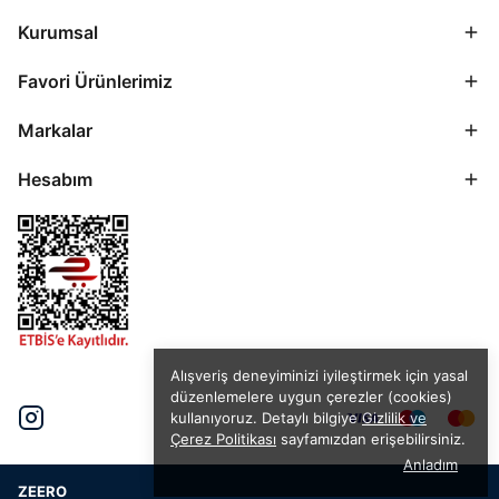
Kurumsal
Favori Ürünlerimiz
Markalar
Hesabım
Alışveriş deneyiminizi iyileştirmek için yasal
düzenlemelere uygun çerezler (cookies)
kullanıyoruz. Detaylı bilgiye
Gizlilik ve
Çerez Politikası
sayfamızdan erişebilirsiniz.
Anladım
ZEERO