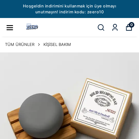
 olmayı
99 TL Kargo ücreti 🚚 1500 TL ve ü
0
siparişlerinizde kargo ücreti bizd
0
TÜM ÜRÜNLER
KİŞİSEL BAKIM