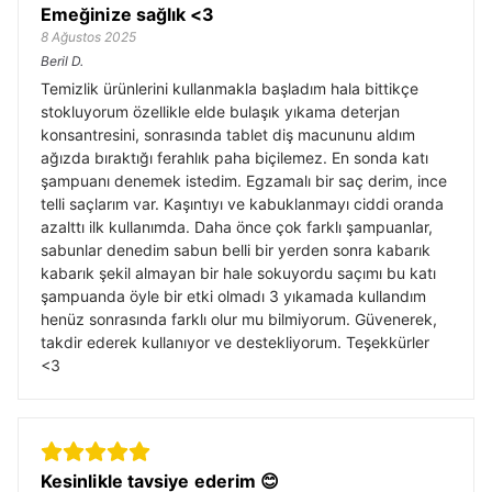
Emeğinize sağlık <3
8 Ağustos 2025
Beril
D.
Temizlik ürünlerini kullanmakla başladım hala bittikçe
stokluyorum özellikle elde bulaşık yıkama deterjan
konsantresini, sonrasında tablet diş macununu aldım
ağızda bıraktığı ferahlık paha biçilemez. En sonda katı
şampuanı denemek istedim. Egzamalı bir saç derim, ince
telli saçlarım var. Kaşıntıyı ve kabuklanmayı ciddi oranda
azalttı ilk kullanımda. Daha önce çok farklı şampuanlar,
sabunlar denedim sabun belli bir yerden sonra kabarık
kabarık şekil almayan bir hale sokuyordu saçımı bu katı
şampuanda öyle bir etki olmadı 3 yıkamada kullandım
henüz sonrasında farklı olur mu bilmiyorum. Güvenerek,
takdir ederek kullanıyor ve destekliyorum. Teşekkürler
<3
Kesinlikle tavsiye ederim 😊