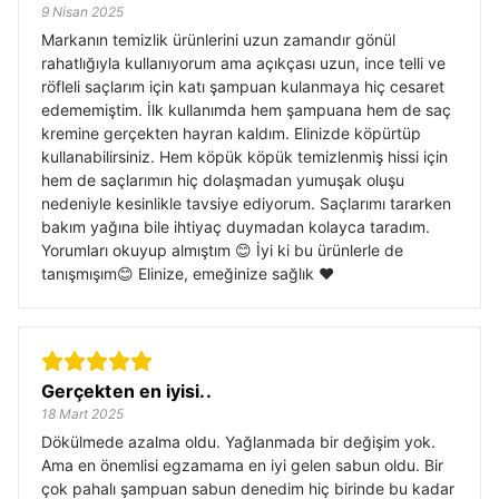
9 Nisan 2025
Markanın temizlik ürünlerini uzun zamandır gönül
rahatlığıyla kullanıyorum ama açıkçası uzun, ince telli ve
röfleli saçlarım için katı şampuan kulanmaya hiç cesaret
edememiştim. İlk kullanımda hem şampuana hem de saç
kremine gerçekten hayran kaldım. Elinizde köpürtüp
kullanabilirsiniz. Hem köpük köpük temizlenmiş hissi için
hem de saçlarımın hiç dolaşmadan yumuşak oluşu
nedeniyle kesinlikle tavsiye ediyorum. Saçlarımı tararken
bakım yağına bile ihtiyaç duymadan kolayca taradım.
Yorumları okuyup almıştım 😊 İyi ki bu ürünlerle de
tanışmışım😊 Elinize, emeğinize sağlık ❤️
Gerçekten en iyisi..
18 Mart 2025
Dökülmede azalma oldu. Yağlanmada bir değişim yok.
Ama en önemlisi egzamama en iyi gelen sabun oldu. Bir
çok pahalı şampuan sabun denedim hiç birinde bu kadar