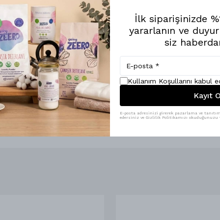
İlk siparişinizde 
yararlanın ve duyur
siz haberda
Kullanım Koşullarını kabul 
Kayıt O
E-posta adresinizi girerek pazarlama ve tanıtım 
edersiniz ve Gizlilik Politikamızı okuduğunuzu v