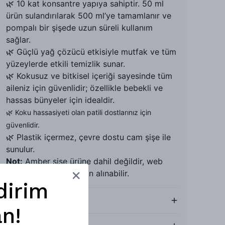
🌿 10 kat konsantre yapıya sahiptir. 50 ml
ürün sulandırılarak 500 ml’ye tamamlanır ve
pompalı bir şişede uzun süreli kullanım
sağlar.
🌿 Güçlü yağ çözücü etkisiyle mutfak ve tüm
yüzeylerde etkili temizlik sunar.
🌿 Kokusuz ve bitkisel içeriği sayesinde tüm
aileniz için güvenlidir; özellikle bebekli ve
hassas bünyeler için idealdir.
🌿 Koku hassasiyeti olan patili dostlarınız için
güvenlidir.
🌿 Plastik içermez, çevre dostu cam şişe ile
sunulur.
Not:
Amber şişe ürüne dahil değildir, web
sitemizden ayrıca satın alınabilir.
dirim
Nasıl Kullanılır?
n!