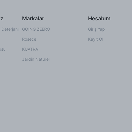
iz
Markalar
Hesabım
 Deterjanı
GOING ZEERO
Giriş Yap
Rosece
Kayıt Ol
usu
KUATRA
Jardin Naturel