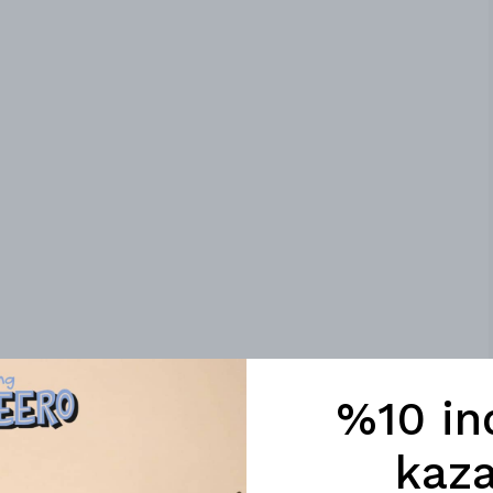
%10 in
kaza