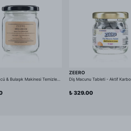
ZEERO
Kireç Çözücü & Bulaşık Makinesi Temizleyici (Limon Tuzu) - 150 gr
0
₺ 329.00