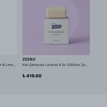
ZEERO
ZEER
Diş Macunu Tableti - Aktif Karbon & Limon - Florürsüz Diş Macunu
Katı Şampuan Lavanta & Itır Sülfatsız Şampuan
₺ 419.00
₺ 24