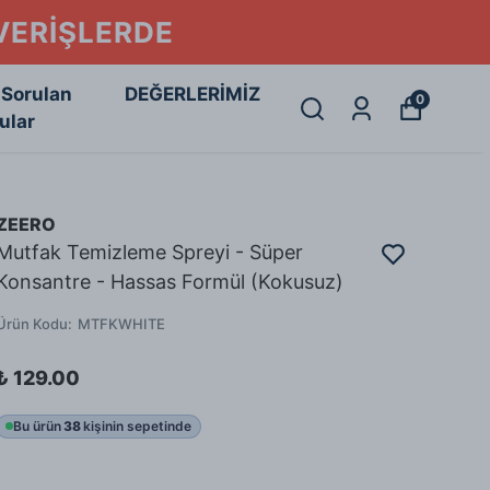
ŞVERİŞLERDE
 Sorulan
DEĞERLERİMİZ
0
ular
ZEERO
Mutfak Temizleme Spreyi - Süper
Konsantre - Hassas Formül (Kokusuz)
Ürün Kodu
:
MTFKWHITE
₺ 129.00
Bu ürün
38
kişinin sepetinde